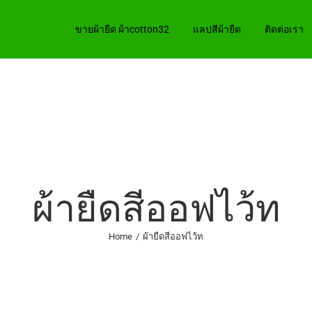
ขายผ้ายืด ผ้าcotton32
แลปสีผ้ายืด
ติดต่อเรา
ผ้ายืดสีออฟไว้ท
Home
/
ผ้ายืดสีออฟไว้ท