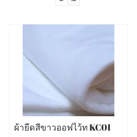
ผ้ายืดสีขาวออฟไว้ท KC01