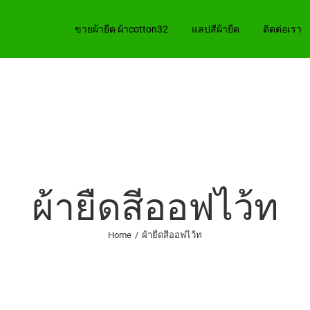
ขายผ้ายืด ผ้าcotton32
แลปสีผ้ายืด
ติดต่อเรา
ผ้ายืดสีออฟไว้ท
Home
/
ผ้ายืดสีออฟไว้ท