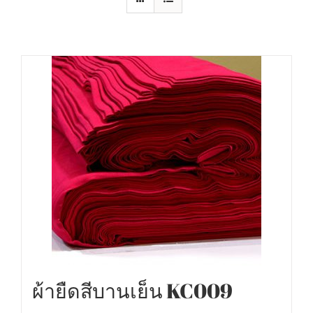
ผ้ายืดสีบานเย็น KC009