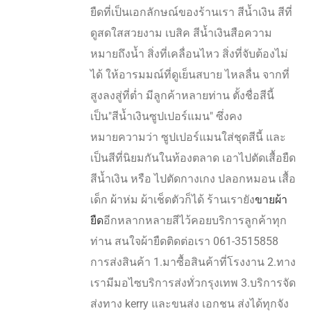
ยืดที่เป็นเอกลักษณ์ของร้านเรา สีน้ำเงิน สีที่
ดูสดใสสวยงาม เบสิค สีน้ำเงินสือความ
หมายถึงน้ำ สิ่งที่เคลื่อนไหว สิ่งที่จับต้องไม่
ได้ ให้อารมมณ์ที่ดูเย็นสบาย ไหลลื่น จากที่
สูงลงสู่ที่ต่ำ มีลูกค้าหลายท่าน ตั้งชื่อสีนี้
เป็น"สีน้ำเงินซูปเปอร์แมน" ซึ่งคง
หมายความว่า ซูปเปอร์แมนใส่ชุดสีนี้ และ
เป็นสีที่นิยมกันในท้องตลาด เอาไปตัดเสื้อยืด
สีน้ำเงิน หรือ ไปตัดกางเกง ปลอกหมอน เสื้อ
เด็ก ผ้าห่ม ผ้าเช็ดตัวก็ได้ ร้านเรายัง
ขายผ้า
ยืด
อีกหลากหลายสีไว้คอยบริการลูกค้าทุก
ท่าน สนใจผ้ายืดติดต่อเรา 061-3515858
การส่งสินค้า 1.มาซื้อสินค้าที่โรงงาน 2.ทาง
เรามีมอไซบริการส่งทั่วกรุงเทพ 3.บริการจัด
ส่งทาง kerry และขนส่ง เอกชน ส่งได้ทุกจัง