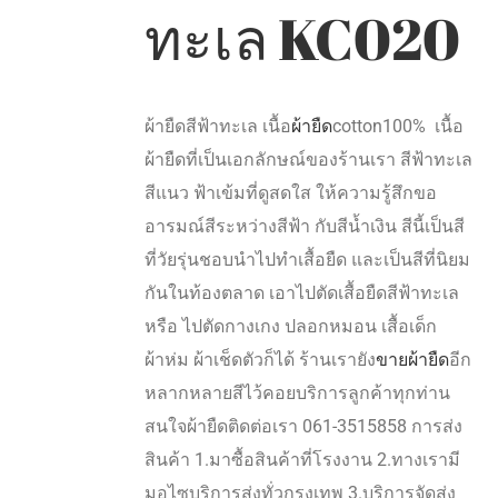
ทะเล KC020
ผ้ายืดสีฟ้าทะเล เนื้อ
ผ้ายืด
cotton100% เนื้อ
ผ้ายืดที่เป็นเอกลักษณ์ของร้านเรา สีฟ้าทะเล
สีแนว ฟ้าเข้มที่ดูสดใส ให้ความรู้สึกขอ
อารมณ์สีระหว่างสีฟ้า กับสีน้ำเงิน สีนี้เป็นสี
ที่วัยรุ่นชอบนำไปทำเสื้อยืด และเป็นสีที่นิยม
กันในท้องตลาด เอาไปตัดเสื้อยืดสีฟ้าทะเล
หรือ ไปตัดกางเกง ปลอกหมอน เสื้อเด็ก
ผ้าห่ม ผ้าเช็ดตัวก็ได้ ร้านเรายัง
ขายผ้ายืด
อีก
หลากหลายสีไว้คอยบริการลูกค้าทุกท่าน
สนใจผ้ายืดติดต่อเรา 061-3515858 การส่ง
สินค้า 1.มาซื้อสินค้าที่โรงงาน 2.ทางเรามี
มอไซบริการส่งทั่วกรุงเทพ 3.บริการจัดส่ง