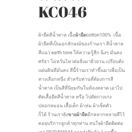
KC046
ผ้ายืดสีน้ำตาล เนื้อ
ผ้ายืด
cotton100% เนื้อ
ผ้ายืดที่เป็นเอกลักษณ์ของร้านเรา สีน้ำตาล
สีแนว earth tone ให้ความรู้สึก นิ่งๆ มั่นคง
ศรัธา ไม่หวั่นไหวต่อสิ่งมายั่วยวน เปรียบดั่ง
แผ่่นดินที่มั่นคง สีนี้ร้านเราทำขึ้นมาเพื่อเป็น
ทางเลือกหนึ่ง สำหรับท่านที่ต้องการสี
น้ำตาล เป็นสีที่นิยมกันในท้องตลาด เอาไป
ตัดเสื้อยืดสีน้ำตาล หรือ ไปตัดกางเกง
ปลอกหมอน เสื้อเด็ก ผ้าห่ม ผ้าเช็ดตัว
ก็ได้ ร้านเรายัง
ขายผ้ายืด
อีกหลากหลายสีไว้
คอยบริการลูกค้าทุกท่าน สนใจผ้ายืดติดต่อ