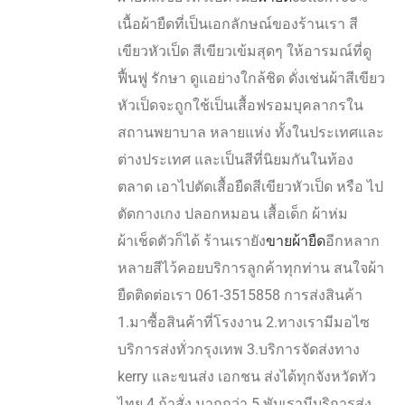
เนื้อผ้ายืดที่เป็นเอกลักษณ์ของร้านเรา สี
เขียวหัวเป็ด สีเขียวเข้มสุดๆ ให้อารมณ์ที่ดู
ฟื้นฟู รักษา ดูแอย่างใกล้ชิด ดั่งเช่นผ้าสีเขียว
หัวเป็ดจะถูกใช้เป็นเสื้อฟรอมบุคลากรใน
สถานพยาบาล หลายแห่ง ทั้งในประเทศและ
ต่างประเทศ และเป็นสีที่นิยมกันในท้อง
ตลาด เอาไปตัดเสื้อยืดสีเขียวหัวเป็ด หรือ ไป
ตัดกางเกง ปลอกหมอน เสื้อเด็ก ผ้าห่ม
ผ้าเช็ดตัวก็ได้ ร้านเรายัง
ขายผ้ายืด
อีกหลาก
หลายสีไว้คอยบริการลูกค้าทุกท่าน สนใจผ้า
ยืดติดต่อเรา 061-3515858 การส่งสินค้า
1.มาซื้อสินค้าที่โรงงาน 2.ทางเรามีมอไซ
บริการส่งทั่วกรุงเทพ 3.บริการจัดส่งทาง
kerry และขนส่ง เอกชน ส่งได้ทุกจังหวัดทัว
ไทย 4.ถ้าสั่ง มากกว่า 5 พับเรามีบริการส่ง