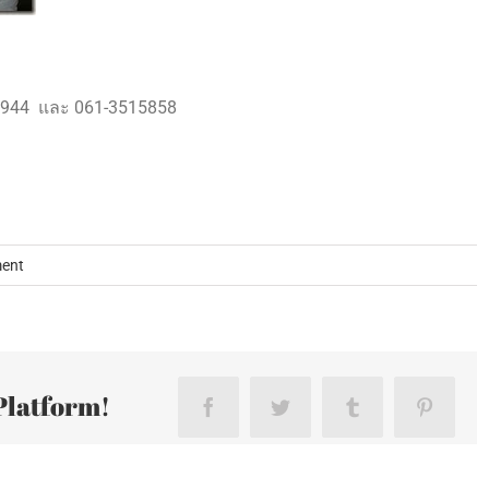
653944 และ 061-3515858
ent
Platform!
Facebook
Twitter
Tumblr
Pinteres