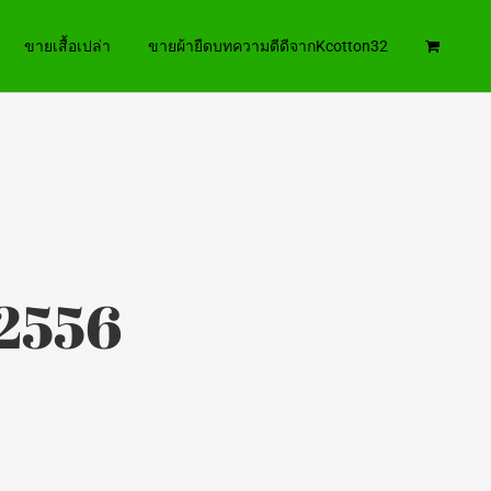
ขายเสื้อเปล่า
ขายผ้ายืดบทความดีดีจากKcotton32
/2556