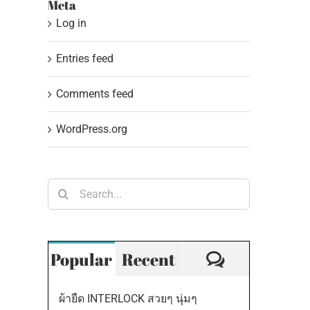
Meta
Log in
Entries feed
Comments feed
WordPress.org
Search
่วง
for:
omments
Comments
Popular
Recent
ผ้ายืด INTERLOCK สวยๆ นุ่มๆ