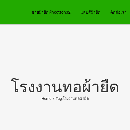
ขายผ้ายืด ผ้าcotton32
แลปสีผ้ายืด
ติดต่อเรา
โรงงานทอผ้ายืด
Home
/
Tag:
โรงงานทอผ้ายืด