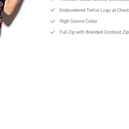
Embroidered Trefoil Logo at Chest
High Stance Collar
Full Zip with Branded Contrast Zip
Kangaroo Pockets
Adjustable Hood
Style Code: G84717
Add to 
Food
Pattern
Tee
quantity
SKU:
003