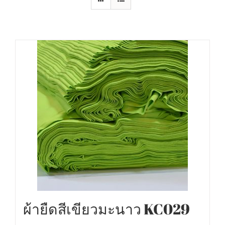
ผ้ายืดสีเขียวมะนาว KC029