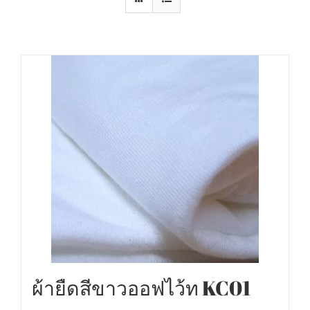
ผ้ายืดสีขาวออฟไว้ท KC01