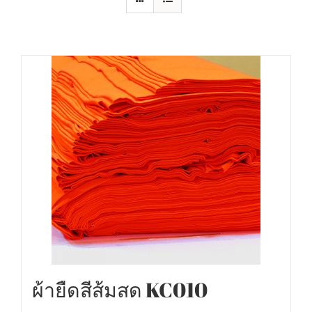
ผ้ายืดสีส้มสด KC010