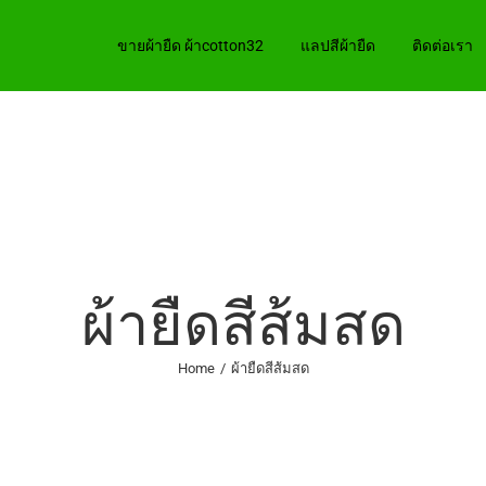
ขายผ้ายืด ผ้าcotton32
แลปสีผ้ายืด
ติดต่อเรา
ผ้ายืดสีส้มสด
Home
/
ผ้ายืดสีส้มสด