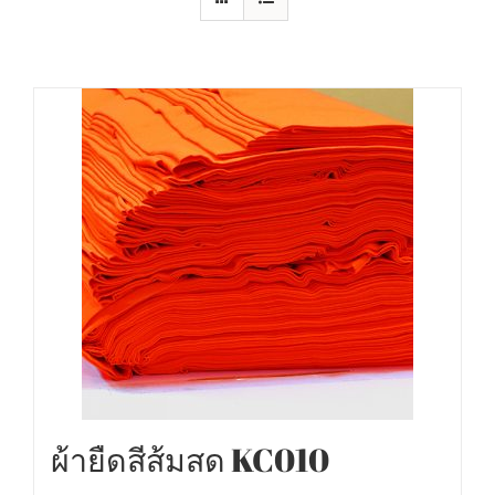
ผ้ายืดสีส้มสด KC010